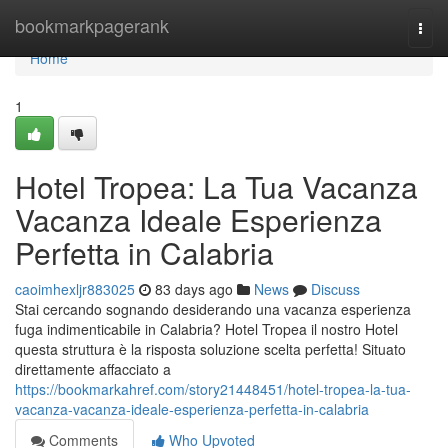
Home
bookmarkpagerank
Togg
navi
Home
1
Hotel Tropea: La Tua Vacanza
Vacanza Ideale Esperienza
Perfetta in Calabria
caoimhexljr883025
83 days ago
News
Discuss
Stai cercando sognando desiderando una vacanza esperienza
fuga indimenticabile in Calabria? Hotel Tropea il nostro Hotel
questa struttura è la risposta soluzione scelta perfetta! Situato
direttamente affacciato a
https://bookmarkahref.com/story21448451/hotel-tropea-la-tua-
vacanza-vacanza-ideale-esperienza-perfetta-in-calabria
Comments
Who Upvoted