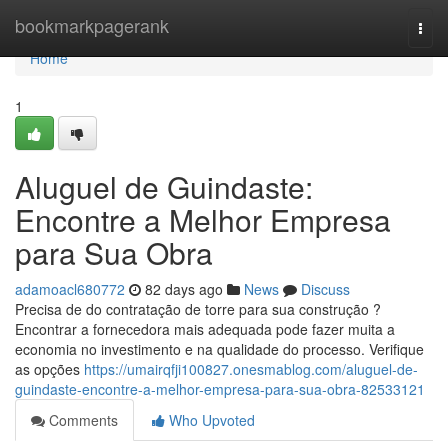
Home
bookmarkpagerank
Togg
navi
Home
1
Aluguel de Guindaste:
Encontre a Melhor Empresa
para Sua Obra
adamoacl680772
82 days ago
News
Discuss
Precisa de do contratação de torre para sua construção ?
Encontrar a fornecedora mais adequada pode fazer muita a
economia no investimento e na qualidade do processo. Verifique
as opções
https://umairqfji100827.onesmablog.com/aluguel-de-
guindaste-encontre-a-melhor-empresa-para-sua-obra-82533121
Comments
Who Upvoted