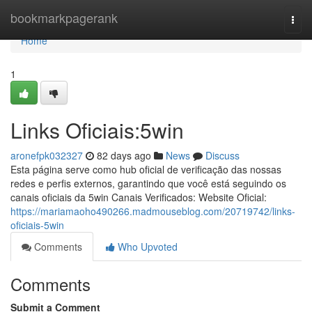
Home
bookmarkpagerank
Togg
navi
Home
1
Links Oficiais:5win
aronefpk032327
82 days ago
News
Discuss
Esta página serve como hub oficial de verificação das nossas
redes e perfis externos, garantindo que você está seguindo os
canais oficiais da 5win Canais Verificados: Website Oficial:
https://mariamaoho490266.madmouseblog.com/20719742/links-
oficiais-5win
Comments
Who Upvoted
Comments
Submit a Comment