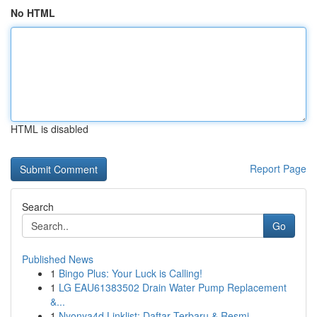
No HTML
HTML is disabled
Report Page
Search
Go
Published News
1
Bingo Plus: Your Luck is Calling!
1
LG EAU61383502 Drain Water Pump Replacement
&...
1
Nyonya4d Linklist: Daftar Terbaru & Resmi