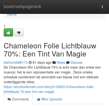
Home
bookmarkpagerank
Togg
navi
Home
1
Chameleon Folie Lichtblauw
70%: Een Tint Van Magie
idahone688173
81 days ago
News
Discuss
De Chameleon film Lichtblauw 70% is echt meer dan enkel een
nuance; het is een representatie van magie . Deze unieke
schaduw combineert de sereniteit van blauw met een delicate
onderliggende sfeer,
https://atozbookmark.com/story21256513/chameleon-folie-
lichtblauw-70-een-tint-van-magie
Comments
Who Upvoted