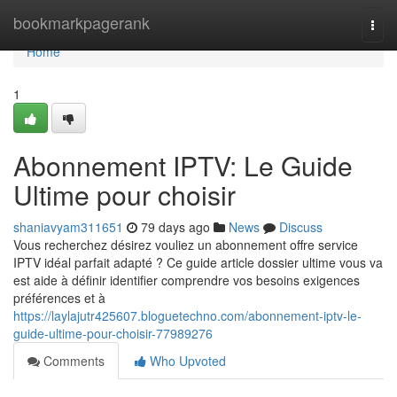
Home
bookmarkpagerank
Togg
navi
Home
1
Abonnement IPTV: Le Guide
Ultime pour choisir
shaniavyam311651
79 days ago
News
Discuss
Vous recherchez désirez vouliez un abonnement offre service
IPTV idéal parfait adapté ? Ce guide article dossier ultime vous va
est aide à définir identifier comprendre vos besoins exigences
préférences et à
https://laylajutr425607.bloguetechno.com/abonnement-iptv-le-
guide-ultime-pour-choisir-77989276
Comments
Who Upvoted