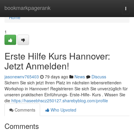
Home
bookmarkpagerank
Togg
navi
Home
1
Erste Hilfe Kurs Hannover:
Jetzt Anmelden!
jasonewnv765403
79 days ago
News
Discuss
Sichern Sie sich jetzt Ihren Platz im nächsten lebensrettenden
Workshop in Hannover! Registrieren Sie sich Sie unverzüglich für
unseren praktischen Einführungs- Erste-Hilfe- Kurs . Wissen Sie
die
https://haseebhscz250127.sharebyblog.com/profile
Comments
Who Upvoted
Comments