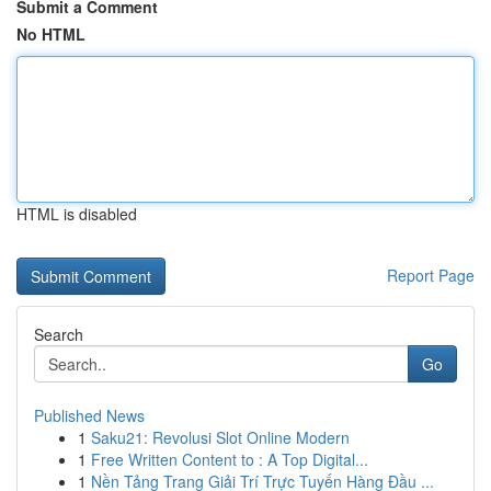
Submit a Comment
No HTML
HTML is disabled
Report Page
Search
Go
Published News
1
Saku21: Revolusi Slot Online Modern
1
Free Written Content to : A Top Digital...
1
Nền Tảng Trang Giải Trí Trực Tuyến Hàng Đầu ...