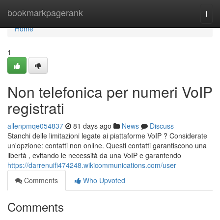
Home
bookmarkpagerank
Togg
navi
Home
1
Non telefonica per numeri VoIP
registrati
allenpmqe054837
81 days ago
News
Discuss
Stanchi delle limitazioni legate ai piattaforme VoIP ? Considerate
un'opzione: contatti non online. Questi contatti garantiscono una
libertà , evitando le necessità da una VoIP e garantendo
https://darrenuifi474248.wikicommunications.com/user
Comments
Who Upvoted
Comments