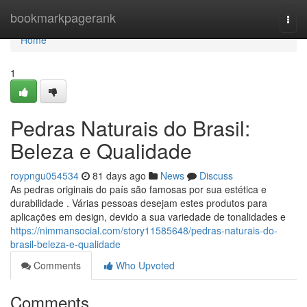
Home
bookmarkpagerank
Togg
navi
Home
1
Pedras Naturais do Brasil:
Beleza e Qualidade
roypngu054534
81 days ago
News
Discuss
As pedras originais do país são famosas por sua estética e
durabilidade . Várias pessoas desejam estes produtos para
aplicações em design, devido a sua variedade de tonalidades e
https://nimmansocial.com/story11585648/pedras-naturais-do-
brasil-beleza-e-qualidade
Comments
Who Upvoted
Comments