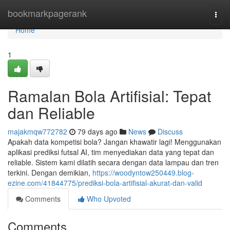
Home
bookmarkpagerank
Togg
navi
Home
1
Ramalan Bola Artifisial: Tepat
dan Reliable
majakmqw772782
79 days ago
News
Discuss
Apakah data kompetisi bola? Jangan khawatir lagi! Menggunakan
aplikasi prediksi futsal AI, tim menyediakan data yang tepat dan
reliable. Sistem kami dilatih secara dengan data lampau dan tren
terkini. Dengan demikian,
https://woodyntow250449.blog-
ezine.com/41844775/prediksi-bola-artifisial-akurat-dan-valid
Comments
Who Upvoted
Comments