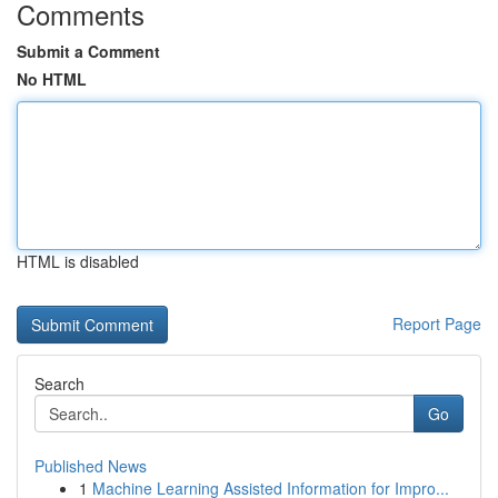
Comments
Submit a Comment
No HTML
HTML is disabled
Report Page
Search
Go
Published News
1
Machine Learning Assisted Information for Impro...