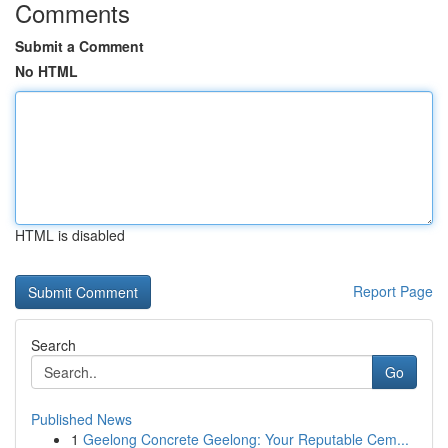
Comments
Submit a Comment
No HTML
HTML is disabled
Report Page
Search
Go
Published News
1
Geelong Concrete Geelong: Your Reputable Cem...