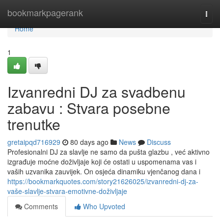
Home
bookmarkpagerank
Togg
navi
Home
1
Izvanredni DJ za svadbenu
zabavu : Stvara posebne
trenutke
gretaipqd716929
80 days ago
News
Discuss
Profesionalni DJ za slavlje ne samo da pušta glazbu , već aktivno
izgrađuje moćne doživljaje koji će ostati u uspomenama vas i
vaših uzvanika zauvijek. On osjeća dinamiku vjenčanog dana i
https://bookmarkquotes.com/story21626025/izvanredni-dj-za-
vaše-slavlje-stvara-emotivne-doživljaje
Comments
Who Upvoted