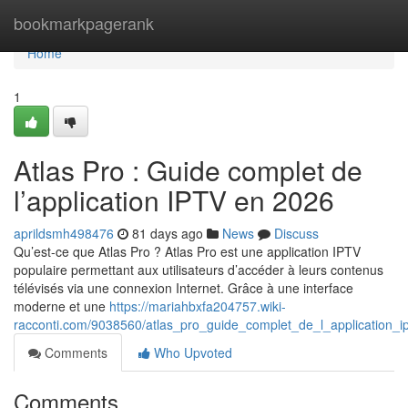
Home
bookmarkpagerank
Home
1
Atlas Pro : Guide complet de
l’application IPTV en 2026
aprildsmh498476
81 days ago
News
Discuss
Qu’est-ce que Atlas Pro ? Atlas Pro est une application IPTV
populaire permettant aux utilisateurs d’accéder à leurs contenus
télévisés via une connexion Internet. Grâce à une interface
moderne et une
https://mariahbxfa204757.wiki-
racconti.com/9038560/atlas_pro_guide_complet_de_l_application_
Comments
Who Upvoted
Comments