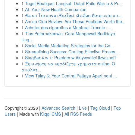
1
Togel Boutique: Langkah Detail Paito Warna & Pr...
1
AI: Your New Health Companion
1
พัฒนา โปรแกรม เชียงใหม่: ตัวเลือก ที่เหมาะสม แก...
1
Amino Club Review: Are These Peptides Worth the...
1
Acheter des cigarettes à Montréal-Trécote : ...
1
Tips Peternakanwin: Cara Mengawali Budidaya
Ung...
1
Social Media Marketing Strategies for the Co...
1
Streamlining Success: Crafting Effective Proces...
1
StagBar 4 w 1: Przełom w Aktywności fizycznej?
1
Ξεκινήστε να κερδίζετε χρήματα online: Ο
απόλυτ...
1
View Talay 6: Your Central Pattaya Apartment ...
Copyright © 2026 |
Advanced Search
|
Live
|
Tag Cloud
|
Top
Users
| Made with
Kliqqi CMS
|
All RSS Feeds