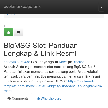
Home
bookmarkpagerank
Togg
navi
Home
1
BigMSG Slot: Panduan
Lengkap & Link Resmi
honeyftxp972482
81 days ago
News
Discuss
Apakah Anda ingin mencari informasi tentang BigMSG Slot?
Panduan ini akan membahas semua yang perlu Anda ketahui,
termasuk cara bermain, tips menang, dan tentu saja, link resmi
untuk akses platform terpercaya. BigMSG
https://bookmark-
template.com/story28849435/bigmsg-slot-panduan-lengkap-link-
resmi
Comments
Who Upvoted