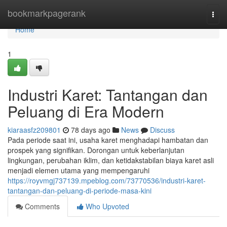
Home
bookmarkpagerank
Togg
navi
Home
1
Industri Karet: Tantangan dan
Peluang di Era Modern
kiaraasfz209801
78 days ago
News
Discuss
Pada periode saat ini, usaha karet menghadapi hambatan dan
prospek yang signifikan. Dorongan untuk keberlanjutan
lingkungan, perubahan iklim, dan ketidakstabilan biaya karet asli
menjadi elemen utama yang mempengaruhi
https://royvmgj737139.mpeblog.com/73770536/industri-karet-
tantangan-dan-peluang-di-periode-masa-kini
Comments
Who Upvoted