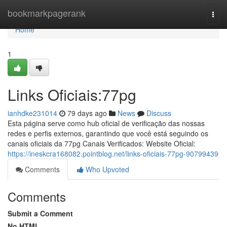
Home
bookmarkpagerank
Togg
navi
Home
1
Links Oficiais:77pg
ianhdke231014
79 days ago
News
Discuss
Esta página serve como hub oficial de verificação das nossas
redes e perfis externos, garantindo que você está seguindo os
canais oficiais da 77pg Canais Verificados: Website Oficial:
https://ineskcra168082.pointblog.net/links-oficiais-77pg-90799439
Comments
Who Upvoted
Comments
Submit a Comment
No HTML