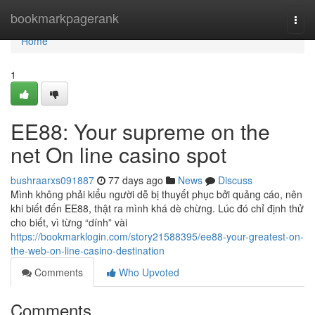
Home
bookmarkpagerank
Togg
navi
Home
1
EE88: Your supreme on the
net On line casino spot
bushraarxs091887
77 days ago
News
Discuss
Mình không phải kiểu người dễ bị thuyết phục bởi quảng cáo, nên
khi biết đến EE88, thật ra mình khá dè chừng. Lúc đó chỉ định thử
cho biết, vì từng “dính” vài
https://bookmarklogin.com/story21588395/ee88-your-greatest-on-
the-web-on-line-casino-destination
Comments
Who Upvoted
Comments