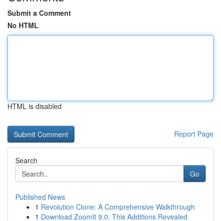
Submit a Comment
No HTML
HTML is disabled
Report Page
Search
Go
Published News
1
Revolution Clone: A Comprehensive Walkthrough
1
Download ZoomIt 9.0: This Additions Revealed