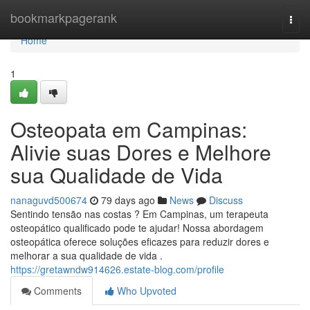
Home
bookmarkpagerank
Togg
navi
Home
1
Osteopata em Campinas:
Alivie suas Dores e Melhore
sua Qualidade de Vida
nanaguvd500674
79 days ago
News
Discuss
Sentindo tensão nas costas ? Em Campinas, um terapeuta
osteopático qualificado pode te ajudar! Nossa abordagem
osteopática oferece soluções eficazes para reduzir dores e
melhorar a sua qualidade de vida .
https://gretawndw914626.estate-blog.com/profile
Comments
Who Upvoted