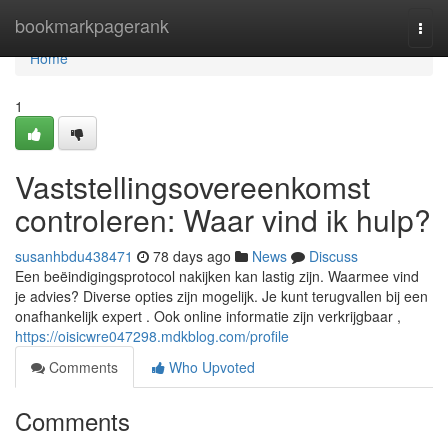
Home
bookmarkpagerank
Togg
navi
Home
1
Vaststellingsovereenkomst
controleren: Waar vind ik hulp?
susanhbdu438471
78 days ago
News
Discuss
Een beëindigingsprotocol nakijken kan lastig zijn. Waarmee vind
je advies? Diverse opties zijn mogelijk. Je kunt terugvallen bij een
onafhankelijk expert . Ook online informatie zijn verkrijgbaar ,
https://oisicwre047298.mdkblog.com/profile
Comments
Who Upvoted
Comments