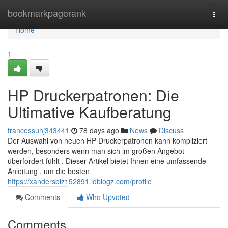
Home
bookmarkpagerank
Togg
navi
Home
1
HP Druckerpatronen: Die
Ultimative Kaufberatung
francessuhj343441
78 days ago
News
Discuss
Der Auswahl von neuen HP Druckerpatronen kann kompliziert
werden, besonders wenn man sich im großen Angebot
überfordert fühlt . Dieser Artikel bietet Ihnen eine umfassende
Anleitung , um die besten
https://xandersblz152891.idblogz.com/profile
Comments
Who Upvoted
Comments