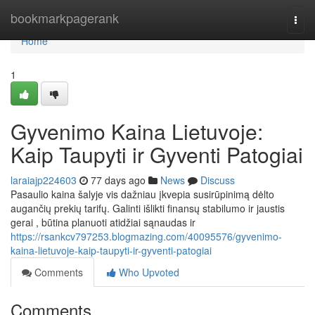
Home
bookmarkpagerank
Togg
navi
Home
1
Gyvenimo Kaina Lietuvoje:
Kaip Taupyti ir Gyventi Patogiai
laraiajp224603
77 days ago
News
Discuss
Pasaulio kaina šalyje vis dažniau įkvepia susirūpinimą dėlto
augančių prekių tarifų. Galinti išlikti finansų stabilumo ir jaustis
gerai , būtina planuoti atidžiai sąnaudas ir
https://rsankcv797253.blogmazing.com/40095576/gyvenimo-
kaina-lietuvoje-kaip-taupyti-ir-gyventi-patogiai
Comments
Who Upvoted
Comments