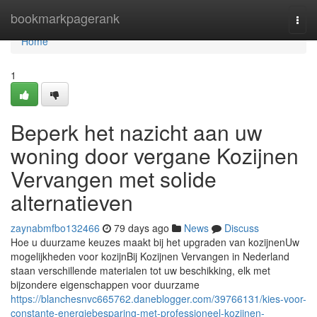
Home
bookmarkpagerank
Togg
navi
Home
1
Beperk het nazicht aan uw
woning door vergane Kozijnen
Vervangen met solide
alternatieven
zaynabmfbo132466
79 days ago
News
Discuss
Hoe u duurzame keuzes maakt bij het upgraden van kozijnenUw
mogelijkheden voor kozijnBij Kozijnen Vervangen in Nederland
staan verschillende materialen tot uw beschikking, elk met
bijzondere eigenschappen voor duurzame
https://blanchesnvc665762.daneblogger.com/39766131/kies-voor-
constante-energiebesparing-met-professioneel-kozijnen-