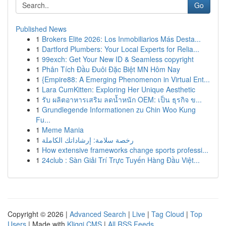
Go
Published News
1
Brokers Elite 2026: Los Inmobiliarios Más Desta...
1
Dartford Plumbers: Your Local Experts for Relia...
1
99exch: Get Your New ID & Seamless copyright
1
Phân Tích Đầu Đuôi Đặc Biệt MN Hôm Nay
1
{Empire88: A Emerging Phenomenon in Virtual Ent...
1
Lara CumKitten: Exploring Her Unique Aesthetic
1
รับ ผลิตอาหารเสริม ลดน้ำหนัก OEM: เป็น ธุรกิจ ข...
1
Grundlegende Informationen zu Chin Woo Kung
Fu...
1
Meme Mania
1
رخصة سلامة: إرشاداتك الكاملة
1
How extensive frameworks change sports professi...
1
24club : Sàn Giải Trí Trực Tuyến Hàng Đầu Việt...
Copyright © 2026 |
Advanced Search
|
Live
|
Tag Cloud
|
Top
Users
| Made with
Kliqqi CMS
|
All RSS Feeds