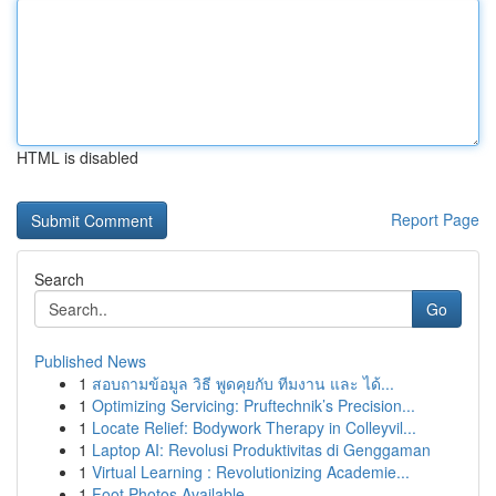
HTML is disabled
Report Page
Search
Go
Published News
1
สอบถามข้อมูล วิธี พูดคุยกับ ทีมงาน และ ได้...
1
Optimizing Servicing: Pruftechnik’s Precision...
1
Locate Relief: Bodywork Therapy in Colleyvil...
1
Laptop AI: Revolusi Produktivitas di Genggaman
1
Virtual Learning : Revolutionizing Academie...
1
Foot Photos Available