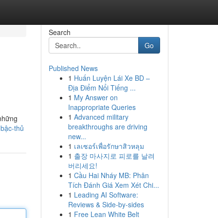
Search
Go
Published News
1
Huấn Luyện Lái Xe BD –
Địa Điểm Nổi Tiếng ...
1
My Answer on
Inappropriate Queries
1
Advanced military
 những
breakthroughs are driving
-bậc-thủ
new...
1
เลเซอร์เพื่อรักษาสิวหลุม
1
출장 마사지로 피로를 날려
버리세요!
1
Cầu Hai Nháy MB: Phân
Tích Đánh Giá Xem Xét Chi...
1
Leading AI Software:
Reviews & Side-by-sides
1
Free Lean White Belt