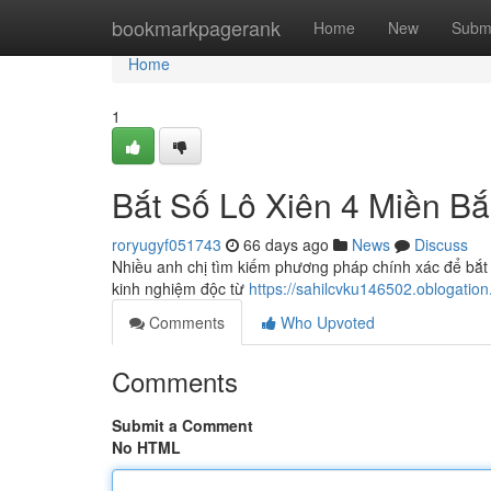
Home
bookmarkpagerank
Home
New
Subm
Home
1
Bắt Số Lô Xiên 4 Miền B
roryugyf051743
66 days ago
News
Discuss
Nhiều anh chị tìm kiếm phương pháp chính xác để bắt 
kinh nghiệm độc từ
https://sahilcvku146502.oblogati
Comments
Who Upvoted
Comments
Submit a Comment
No HTML