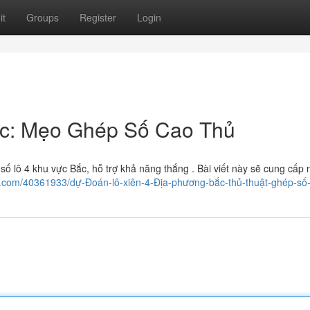
it
Groups
Register
Login
ắc: Mẹo Ghép Số Cao Thủ
số lô 4 khu vực Bắc, hỗ trợ khả năng thắng . Bài viết này sẽ cung cấp
on.com/40361933/dự-Đoán-lô-xiên-4-Địa-phương-bắc-thủ-thuật-ghép-số