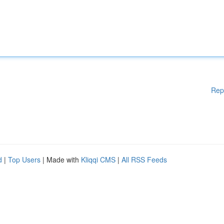
Rep
d
|
Top Users
| Made with
Kliqqi CMS
|
All RSS Feeds