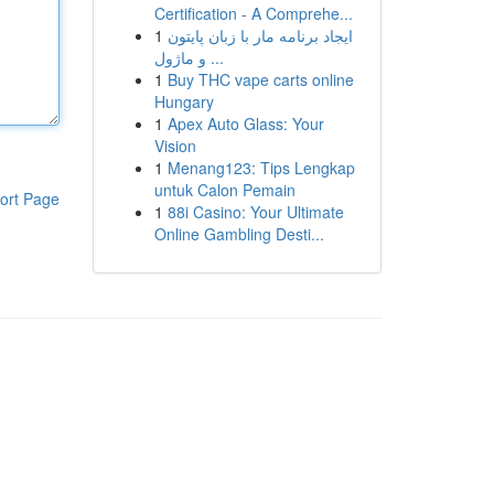
Certification - A Comprehe...
1
ایجاد برنامه مار با زبان پایتون
و ماژول ...
1
Buy THC vape carts online
Hungary
1
Apex Auto Glass: Your
Vision
1
Menang123: Tips Lengkap
untuk Calon Pemain
ort Page
1
88i Casino: Your Ultimate
Online Gambling Desti...