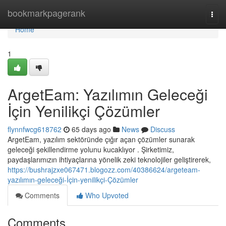
Home
bookmarkpagerank
Togg
navi
Home
1
ArgetEam: Yazılımın Geleceği
İçin Yenilikçi Çözümler
flynnfwcg618762
65 days ago
News
Discuss
ArgetEam, yazılım sektöründe çığır açan çözümler sunarak
geleceği şekillendirme yolunu kucaklıyor . Şirketimiz,
paydaşlarımızın ihtiyaçlarına yönelik zeki teknolojiler geliştirerek,
https://bushrajzxe067471.blogozz.com/40386624/argeteam-
yazılımın-geleceği-İçin-yenilikçi-Çözümler
Comments
Who Upvoted
Comments