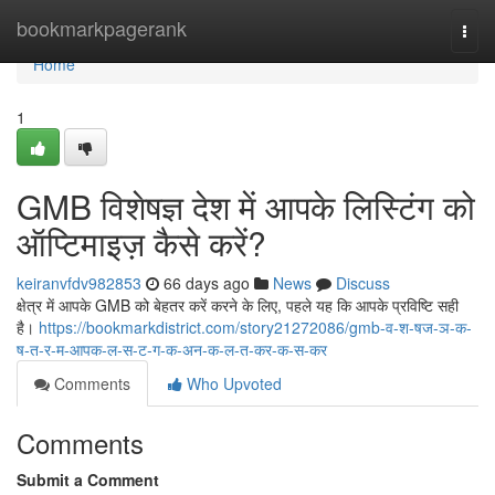
Home
bookmarkpagerank
Togg
navi
Home
1
GMB विशेषज्ञ देश में आपके लिस्टिंग को
ऑप्टिमाइज़ कैसे करें?
keiranvfdv982853
66 days ago
News
Discuss
क्षेत्र में आपके GMB को बेहतर करें करने के लिए, पहले यह कि आपके प्रविष्टि सही
है।
https://bookmarkdistrict.com/story21272086/gmb-व-श-षज-ञ-क-
ष-त-र-म-आपक-ल-स-ट-ग-क-अन-क-ल-त-कर-क-स-कर
Comments
Who Upvoted
Comments
Submit a Comment