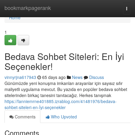
Home
bookmarkpagerank
Togg
navi
Home
1
Bedava Sohbet Siteleri: En İyi
Seçenekler!
vinnyrjna617943
65 days ago
News
Discuss
Günümüzde yeni konuşma imkanları arayanlar için sayısız sıfır
maliyetli uygulama mevcut. Bu yazıda en popüler bedava sohbet
sitelerinden birkaç tanesini tanıtacağız. Herkes tanışmak
https://fanniemrne401885.izrablog.com/41481976/bedava-
sohbet-siteleri-en-İyi-seçenekler
Comments
Who Upvoted
Comments