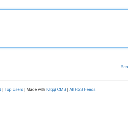
Rep
d
|
Top Users
| Made with
Kliqqi CMS
|
All RSS Feeds