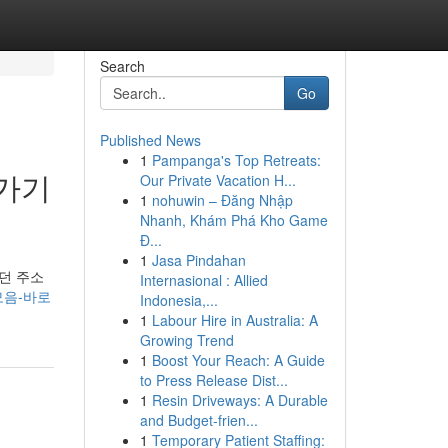
Search
Go
Published News
1
Pampanga's Top Retreats:
가기
Our Private Vacation H...
1
nohuwin – Đăng Nhập
Nhanh, Khám Phá Kho Game
Đ...
1
Jasa Pindahan
던 주소
Internasional : Allied
크모음-바로
Indonesia,...
1
Labour Hire in Australia: A
Growing Trend
1
Boost Your Reach: A Guide
to Press Release Dist...
1
Resin Driveways: A Durable
and Budget-frien...
1
Temporary Patient Staffing: