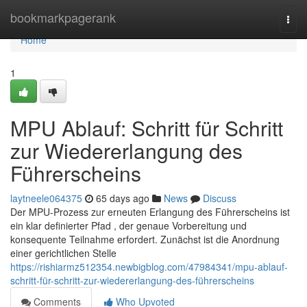
Home
bookmarkpagerank
Togg
navi
Home
1
MPU Ablauf: Schritt für Schritt
zur Wiedererlangung des
Führerscheins
laytneele064375
65 days ago
News
Discuss
Der MPU-Prozess zur erneuten Erlangung des Führerscheins ist
ein klar definierter Pfad , der genaue Vorbereitung und
konsequente Teilnahme erfordert. Zunächst ist die Anordnung
einer gerichtlichen Stelle
https://rishiarmz512354.newbigblog.com/47984341/mpu-ablauf-
schritt-für-schritt-zur-wiedererlangung-des-führerscheins
Comments
Who Upvoted