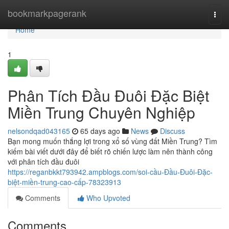
Home
bookmarkpagerank
Togg
navi
Home
1
Phân Tích Đầu Đuôi Đặc Biệt
Miền Trung Chuyên Nghiệp
nelsondqad043165
65 days ago
News
Discuss
Bạn mong muốn thắng lợi trong xổ số vùng đất Miền Trung? Tìm
kiếm bài viết dưới đây để biết rõ chiến lược làm nên thành công
với phân tích đầu đuôi
https://reganbkkt793942.ampblogs.com/soi-cầu-Đầu-Đuôi-Đặc-
biệt-miền-trung-cao-cấp-78323913
Comments
Who Upvoted
Comments