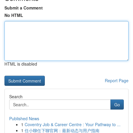
Submit a Comment
No HTML
HTML is disabled
Report Page
Search
Go
Published News
1
Coventry Job & Career Centre : Your Pathway to ...
1
任小聊任下聊官网：最新动态与用户指南