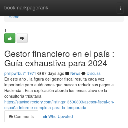
Home
bookmarkpagerank
Togg
navi
Home
1
Gestor financiero en el país :
Guía exhaustiva para 2024
philipwrbu711971
67 days ago
News
Discuss
En este año , la figura del gestor fiscal resulta cada vez
importante para autónomos que buscan reducir sus pagos a
Hacienda . Esta explicación aborda los temas clave de la
consultoría tributaria
https://stayindirectory.com/listings13596803/asesor-fiscal-en-
españa-informe-completa-para-la-temporada
Comments
Who Upvoted