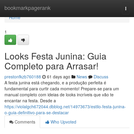
Home
bookmarkpagerank
Togg
navi
Home
1
Looks Festa Junina: Guia
Completo para Arrasar!
prestonfkzb760188
61 days ago
News
Discuss
A festa junina está chegando, e a produção perfeita é
fundamental para curtir cada momento! Prepare-se para um
manual completo com ideias de looks incríveis que vão te
encantar na festa. Desde a
https://violalgch672044.dbblog.net/14973673/estilo-festa-junina-
o-guia-definitivo-para-se-destacar
Comments
Who Upvoted