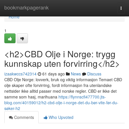
Home
bookmarkpagerank
Togg
navi
Home
1
<h2>CBD Olje i Norge: trygg
kunnskap uten forvirring</h2>
izaakwccs742314
61 days ago
News
Discuss
CBD Olje Norge: lovverk, bruk og viktig informasjon Temaet CBD
olje skaper ofte forvirring, fordi informasjon fra utenlandske
nettsider ikke alltid passer med norske regler. CBD er ikke det
samme som hasj, marihuana
https://flynnscfi477700.jts-
blog.com/40159012/h2-cbd-olje-i-norge-det-du-bør-vite-før-du-
søker-h2
Comments
Who Upvoted