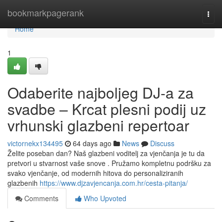
Home
bookmarkpagerank
Togg
navi
Home
1
Odaberite najboljeg DJ-a za
svadbe – Krcat plesni podij uz
vrhunski glazbeni repertoar
victornekx134495
64 days ago
News
Discuss
Želite poseban dan? Naš glazbeni voditelj za vjenčanja je tu da
pretvori u stvarnost vaše snove . Pružamo kompletnu podršku za
svako vjenčanje, od modernih hitova do personaliziranih
glazbenih
https://www.djzavjencanja.com.hr/cesta-pitanja/
Comments
Who Upvoted