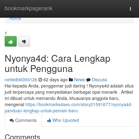
Home
bookmarkpagerank
Togg
navi
Home
1
Nyonya4d: Cara Lengkap
untuk Pengguna
nettielbld393126
62 days ago
News
Discuss
Hai kepada Anda, penggemar judi daring ! Nyonya4d adalah situs
judi terpercaya yang menyediakan berbagai opsi menarik . Artikel
ini dibuat untuk memandu Anda, khususnya anggota baru,
mengenal
https://bookmarks4seo.com/story21591677/nyonya4d-
panduan-lengkap-untuk-pemain-baru
Comments
Who Upvoted
Comments