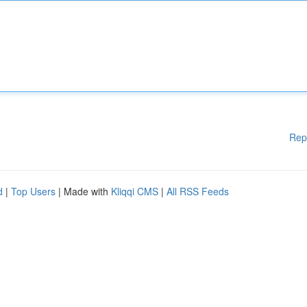
Rep
d
|
Top Users
| Made with
Kliqqi CMS
|
All RSS Feeds