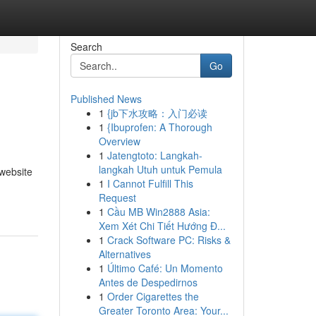
Search
Go
Published News
1
{jb下水攻略：入门必读
1
{Ibuprofen: A Thorough
Overview
1
Jatengtoto: Langkah-
langkah Utuh untuk Pemula
website
1
I Cannot Fulfill This
Request
1
Cầu MB Win2888 Asia:
Xem Xét Chi Tiết Hướng Đ...
1
Crack Software PC: Risks &
Alternatives
1
Último Café: Un Momento
Antes de Despedirnos
1
Order Cigarettes the
Greater Toronto Area: Your...