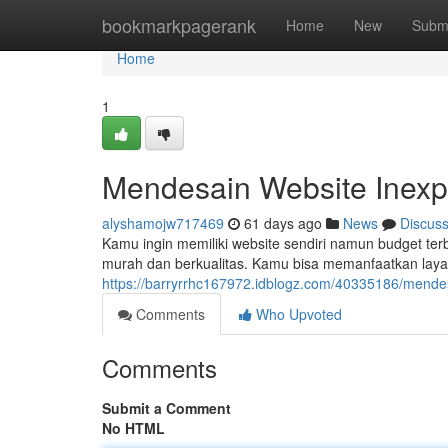
Home
bookmarkpagerank
Home
New
Subm
Home
1
Mendesain Website Inexpe
alyshamojw717469
61 days ago
News
Discus
Kamu ingin memiliki website sendiri namun budget ter
murah dan berkualitas. Kamu bisa memanfaatkan lay
https://barryrrhc167972.idblogz.com/40335186/mende
Comments
Who Upvoted
Comments
Submit a Comment
No HTML