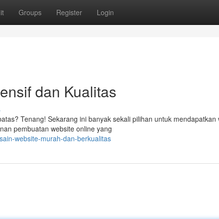
it
Groups
Register
Login
nsif dan Kualitas
s
batas? Tenang! Sekarang ini banyak sekali pilihan untuk mendapatkan 
anan pembuatan website online yang
sain-website-murah-dan-berkualitas