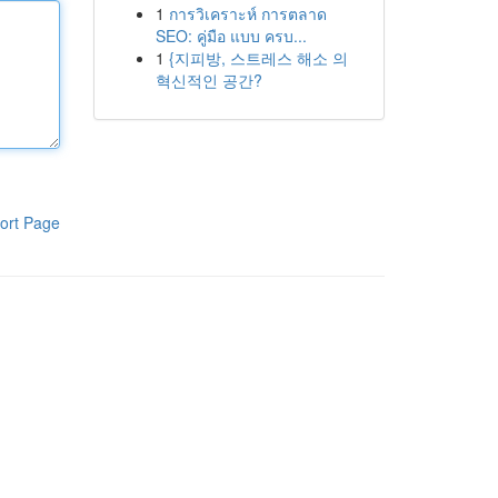
1
การวิเคราะห์ การตลาด
SEO: คู่มือ แบบ ครบ...
1
{지피방, 스트레스 해소 의
혁신적인 공간?
ort Page