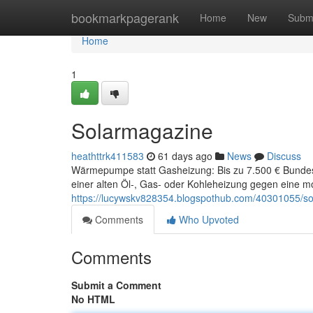
Home
bookmarkpagerank
Home
New
Subm
Home
1
Solarmagazine
heathttrk411583
61 days ago
News
Discuss
Wärmepumpe statt Gasheizung: Bis zu 7.500 € Bunde
einer alten Öl-, Gas- oder Kohleheizung gegen ein
https://lucywskv828354.blogspothub.com/40301055/s
Comments
Who Upvoted
Comments
Submit a Comment
No HTML