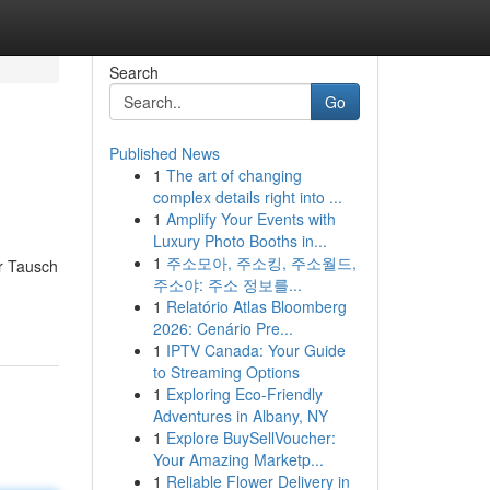
Search
Go
Published News
1
The art of changing
complex details right into ...
1
Amplify Your Events with
Luxury Photo Booths in...
1
주소모아, 주소킹, 주소월드,
r Tausch
주소야: 주소 정보를...
1
Relatório Atlas Bloomberg
2026: Cenário Pre...
1
IPTV Canada: Your Guide
to Streaming Options
1
Exploring Eco-Friendly
Adventures in Albany, NY
1
Explore BuySellVoucher:
Your Amazing Marketp...
1
Reliable Flower Delivery in