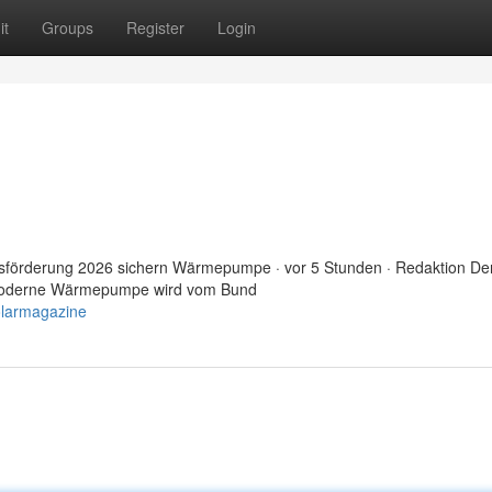
it
Groups
Register
Login
sförderung 2026 sichern Wärmepumpe · vor 5 Stunden · Redaktion De
e moderne Wärmepumpe wird vom Bund
olarmagazine