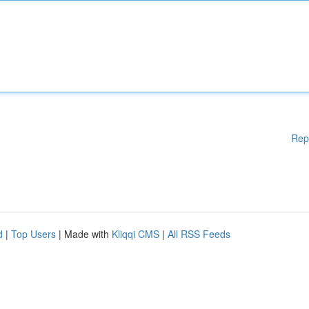
Rep
d
|
Top Users
| Made with
Kliqqi CMS
|
All RSS Feeds