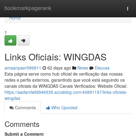
Home
bookmarkpagerank
Togg
navi
Home
1
Links Oficiais: WINGDAS
amaanpaer586811
62 days ago
News
Discuss
Esta página serve como hub oficial de verificação das nossas
redes e perfis externos, garantindo que você está seguindo os
canais oficiais da WINGDAS Canais Verificados: Website Oficial:
https://aadamlwfd946939.azzablog.com/40891197/links-oficiais-
wingdas
Comments
Who Upvoted
Comments
Submit a Comment