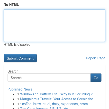
No HTML
HTML is disabled
Report Page
Search
Go
Published News
1
Windows 11 Battery Life : Why Is It Occurring ?
1
Mangalore's Travels: Your Access to Scenic the ...
1
: coffee, brew, ritual, daily, experience, arom...
1
The Cave Insects: A Full Guide