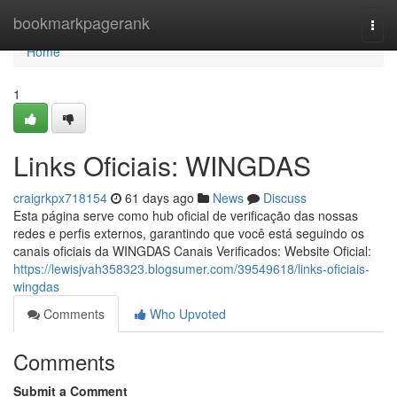
Home
bookmarkpagerank
Togg
navi
Home
1
Links Oficiais: WINGDAS
craigrkpx718154
61 days ago
News
Discuss
Esta página serve como hub oficial de verificação das nossas
redes e perfis externos, garantindo que você está seguindo os
canais oficiais da WINGDAS Canais Verificados: Website Oficial:
https://lewisjvah358323.blogsumer.com/39549618/links-oficiais-
wingdas
Comments
Who Upvoted
Comments
Submit a Comment