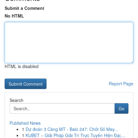
Submit a Comment
No HTML
HTML is disabled
Report Page
Search
Go
Published News
1
Dự đoán 3 Càng MT - Balo 247: Chốt Số May...
1
KUBET – Giải Pháp Giải Trí Trực Tuyến Hiện Đại,...