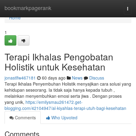
Home
bookmarkpagerank
Togg
navi
Home
1
Terapi Ikhalas Pengobatan
Holistik untuk Kesehatan
jonastlfw467181
60 days ago
News
Discuss
Terapi Ikhalas Penyembuhan Holistik menyajikan cara solusi yang
kehidupan seseorang. Ia tidak saja hanya kepada tubuh ,
melainkan menyembuhkan emosi serta jiwa . Dengan proses
yang unik,
https://emilysmau261472.get-
blogging.com/42104947/al-kiyahlas-terapi-utuh-bagi-kesehatan
Comments
Who Upvoted
Comments