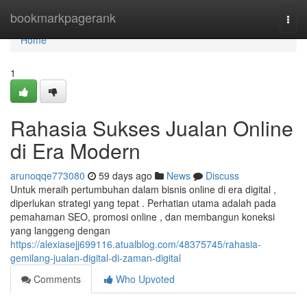
Home
bookmarkpagerank
Togg
navi
Home
1
Rahasia Sukses Jualan Online
di Era Modern
arunoqqe773080
59 days ago
News
Discuss
Untuk meraih pertumbuhan dalam bisnis online di era digital ,
diperlukan strategi yang tepat . Perhatian utama adalah pada
pemahaman SEO, promosi online , dan membangun koneksi
yang langgeng dengan
https://alexiasejj699116.atualblog.com/48375745/rahasia-
gemilang-jualan-digital-di-zaman-digital
Comments
Who Upvoted