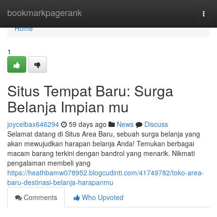
Home
bookmarkpagerank
Togg
navi
Home
1
Situs Tempat Baru: Surga
Belanja Impian mu
joycelbax646294
59 days ago
News
Discuss
Selamat datang di Situs Area Baru, sebuah surga belanja yang
akan mewujudkan harapan belanja Anda! Temukan berbagai
macam barang terkini dengan bandrol yang menarik. Nikmati
pengalaman membeli yang
https://heathbamw078952.blogcudinti.com/41749782/toko-area-
baru-destinasi-belanja-harapanmu
Comments
Who Upvoted