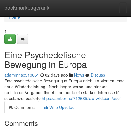
Home
bookmarkpagerank
Togg
navi
Home
1
Eine Psychedelische
Bewegung in Europa
adammnsp510651
62 days ago
News
Discuss
Eine psychedelische Bewegung in Europa erlebt im Moment eine
neue Wiederbelebung . Nach langer Verbot und starker
rechtlicher Vorgaben findet man heute ein starkes Interesse für
substanzenbasierte
https://amberfnui712685.law-wiki.com/user
Comments
Who Upvoted
Comments