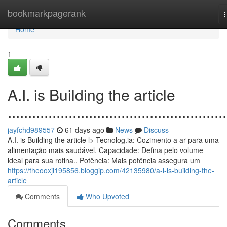
Home
bookmarkpagerank
n
Home
1
A.I. is Building the article
......................................................
jayfchd989557
61 days ago
News
Discuss
A.I. is Building the article l> Tecnolog.ia: Cozimento a ar para uma
alimentação mais saudável. Capacidade: Defina pelo volume
ideal para sua rotina.. Potência: Mais potência assegura um
https://theooxji195856.bloggip.com/42135980/a-i-is-building-the-
article
Comments
Who Upvoted
Comments