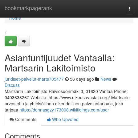
Home
bookmarkpagerank
Togg
navi
Home
1
Asiantuntijuudet Vantaalla:
Martsarin Lakitoimisto
juridiset-palvelut-marts705477
56 days ago
News
Discuss
Martsarin Lakitoimisto Raiviosuonmäki 3, 01620 Vantaa Phone:
0403638267 Website: https://www.oikeusavustaja.org/ Martsarin
arvostettu ja yhteisöllinen oikeudellinen palveluntarjoaja, joka
tarjoaa
https://donnasgzy173008.wikitidings.com/user
Comments
Who Upvoted
Comments