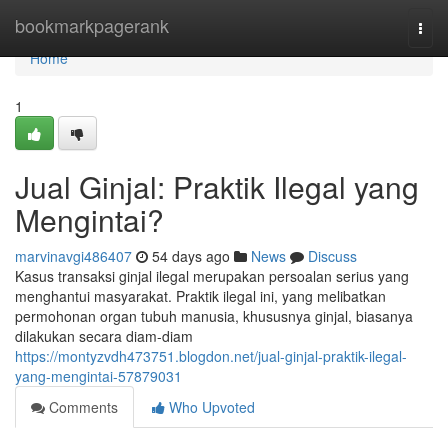
Home
bookmarkpagerank
Togg
navi
Home
1
Jual Ginjal: Praktik Ilegal yang
Mengintai?
marvinavgi486407
54 days ago
News
Discuss
Kasus transaksi ginjal ilegal merupakan persoalan serius yang
menghantui masyarakat. Praktik ilegal ini, yang melibatkan
permohonan organ tubuh manusia, khususnya ginjal, biasanya
dilakukan secara diam-diam
https://montyzvdh473751.blogdon.net/jual-ginjal-praktik-ilegal-
yang-mengintai-57879031
Comments
Who Upvoted