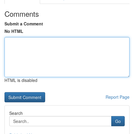
Comments
Submit a Comment
No HTML
HTML is disabled
Report Page
Search
Go