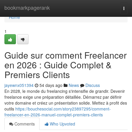
Home
bookmarkpagerank
Togg
navi
Home
1
Guide sur comment Freelancer
en 2026 : Guide Complet &
Premiers Clients
jayewnx051394
54 days ago
News
Discuss
En 2028, le monde du freelancing s'intensifie de grandir. Devenir
freelance exige une préparation détaillée. Démarrez par définir
votre domaine et créez un présentation solide. Mettez à profit des
outils
https://bouchesocial.com/story23897295/comment-
freelancer-en-2026-manuel-complet-premiers-clients
Comments
Who Upvoted