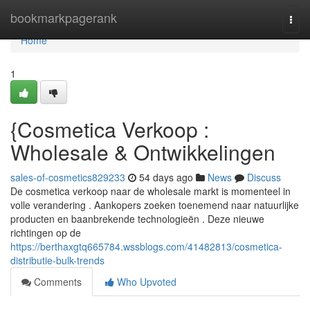
Home
bookmarkpagerank
Togg
navi
Home
1
{Cosmetica Verkoop :
Wholesale & Ontwikkelingen
sales-of-cosmetics829233
54 days ago
News
Discuss
De cosmetica verkoop naar de wholesale markt is momenteel in
volle verandering . Aankopers zoeken toenemend naar natuurlijke
producten en baanbrekende technologieën . Deze nieuwe
richtingen op de
https://berthaxgtq665784.wssblogs.com/41482813/cosmetica-
distributie-bulk-trends
Comments
Who Upvoted