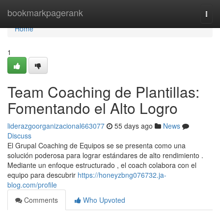
Home
bookmarkpagerank
Togg
navi
Home
1
Team Coaching de Plantillas:
Fomentando el Alto Logro
liderazgoorganizacional663077
55 days ago
News
Discuss
El Grupal Coaching de Equipos se se presenta como una
solución poderosa para lograr estándares de alto rendimiento .
Mediante un enfoque estructurado , el coach colabora con el
equipo para descubrir
https://honeyzbng076732.ja-
blog.com/profile
Comments
Who Upvoted